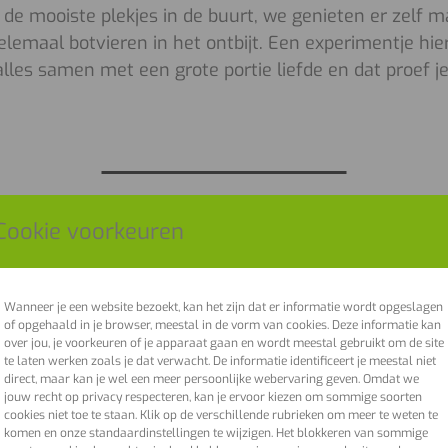
de mooiste plekjes in de buurt, we genieten er zelf m
emaal botvieren in het ontbijt. Een experimentje hier
alles samen met een grote portie liefde en dat proef je
Cookie voorkeuren
Wanneer je een website bezoekt, kan het zijn dat er informatie wordt opgeslagen
Molmen
of opgehaald in je browser, meestal in de vorm van cookies. Deze informatie kan
over jou, je voorkeuren of je apparaat gaan en wordt meestal gebruikt om de site
te laten werken zoals je dat verwacht. De informatie identificeert je meestal niet
Daar waar 
direct, maar kan je wel een meer persoonlijke webervaring geven. Omdat we
jouw recht op privacy respecteren, kan je ervoor kiezen om sommige soorten
vind je Mo
cookies niet toe te staan. Klik op de verschillende rubrieken om meer te weten te
3 km van h
komen en onze standaardinstellingen te wijzigen. Het blokkeren van sommige