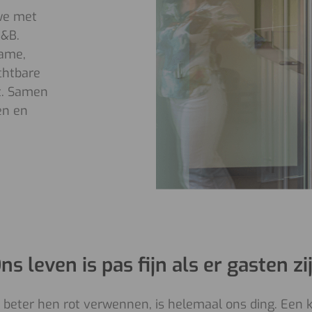
 we met
B&B.
dame,
chtbare
kt. Samen
en en
ns leven is pas fijn als er gasten zi
 beter hen rot verwennen, is helemaal ons ding. Een