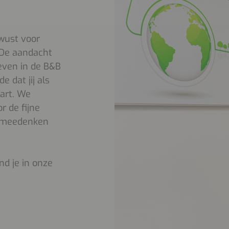
wust voor
 De aandacht
leven in de B&B
e dat jij als
art. We
r de fijne
s meedenken
d je in onze