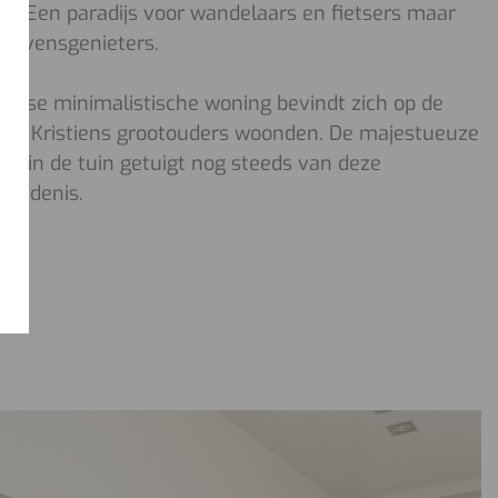
n. Een paradijs voor wandelaars en fietsers maar
r levensgenieters.
tijdse minimalistische woning bevindt zich op de
ooit Kristiens grootouders woonden. De majestueuze
an in de tuin getuigt nog steeds van deze
chiedenis.