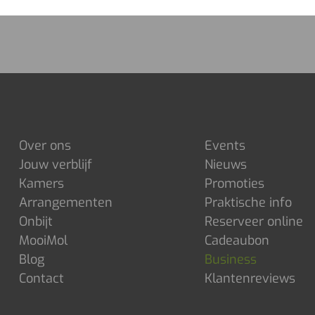
doel is om de functies van de website te verbeteren. Dit geldt ook voor cookies
van externe analysediensten, zolang de cookies uitsluitend worden gebruikt
door de eigenaar van de bezochte website.
Over ons
Events
Jouw verblijf
Nieuws
Kamers
Promoties
Arrangementen
Praktische info
Onbijt
Reserveer online
MooiMol
Cadeaubon
Blog
Business
Contact
Klantenreviews