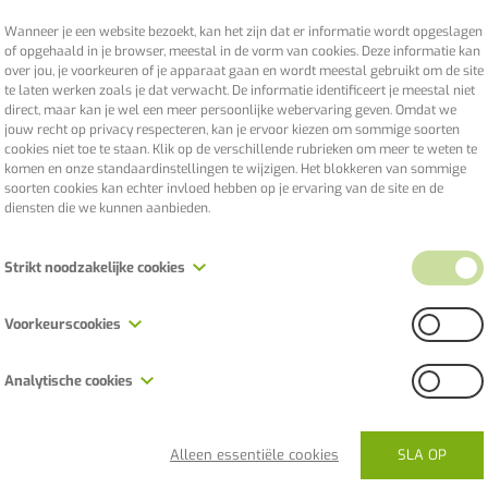
Wij stemme
uitgebreid
Wanneer je een website bezoekt, kan het zijn dat er informatie wordt opgeslagen
of opgehaald in je browser, meestal in de vorm van cookies. Deze informatie kan
vraag zeke
over jou, je voorkeuren of je apparaat gaan en wordt meestal gebruikt om de site
te laten werken zoals je dat verwacht. De informatie identificeert je meestal niet
direct, maar kan je wel een meer persoonlijke webervaring geven. Omdat we
jouw recht op privacy respecteren, kan je ervoor kiezen om sommige soorten
cookies niet toe te staan. Klik op de verschillende rubrieken om meer te weten te
komen en onze standaardinstellingen te wijzigen. Het blokkeren van sommige
soorten cookies kan echter invloed hebben op je ervaring van de site en de
diensten die we kunnen aanbieden.
 vanaf vier nachten bieden wij 10% k
Strikt noodzakelijke cookies
n maken we graag een offerte op m
Deze cookies zijn noodzakelijk voor het functioneren van de website en kunnen
Voorkeurscookies
niet worden uitgeschakeld in onze systemen. Ze worden meestal alleen
e of een offerte, kan je ons hier co
ingesteld als reactie op acties die door jou worden ondernomen en die
Deze cookies, ook wel "functionaliteitscookies" genoemd, stellen een website in
neerkomen op een verzoek om diensten, zoals het instellen van je
Analytische cookies
staat om keuzes te onthouden die je in het verleden hebt gemaakt, zoals welke
privacyvoorkeuren, inloggen of het invullen van formulieren. Je kan je browser
taal je verkiest, voor welke regio je weerberichten wilt, of wat je gebruikersnaam
zo instellen dat deze cookies worden geblokkeerd of dat je wordt
Deze cookies, ook wel "prestatiecookies" genoemd, verzamelen informatie over
en wachtwoord zijn, zodat je automatisch kan inloggen.
gewaarschuwd, maar sommige delen van de site zullen dan niet werken. Deze
hoe je een website gebruikt, zoals welke pagina's je hebt bezocht en op welke
cookies slaan geen persoonlijk identificeerbare informatie op.
SLA OP
Alleen essentiële cookies
links je hebt geklikt. Geen van deze informatie kan worden gebruikt om je te
CONTACTEER ONS
identificeren. Het is allemaal geaggregeerd en dus geanonimiseerd. Hun enige