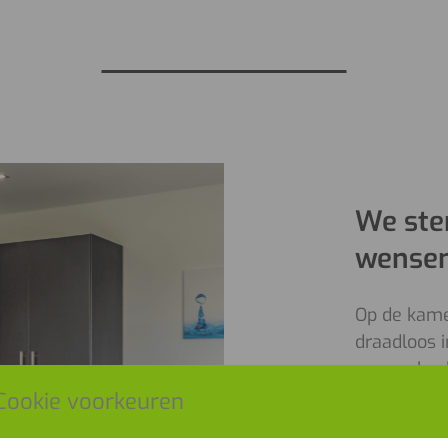
We ste
wense
Op de kamer
draadloos i
en een koe
maaltijd o
Cookie voorkeuren
honesty ba