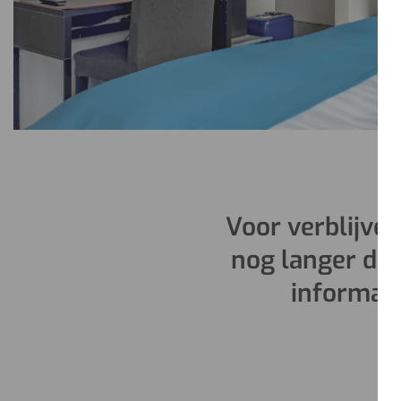
Voor verblijven
nog langer da
informati